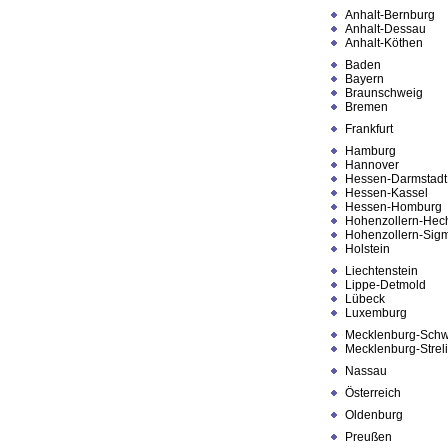
Anhalt-Bernburg
Anhalt-Dessau
Anhalt-Köthen
Baden
Bayern
Braunschweig
Bremen
Frankfurt
Hamburg
Hannover
Hessen-Darmstadt
Hessen-Kassel
Hessen-Homburg
Hohenzollern-Hec
Hohenzollern-Sig
Holstein
Liechtenstein
Lippe-Detmold
Lübeck
Luxemburg
Mecklenburg-Schw
Mecklenburg-Streli
Nassau
Österreich
Oldenburg
Preußen