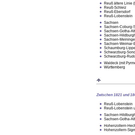
Reuß ältere Linie 
Reuß-Schleiz
Reuß-Ebersdorf
Reuß-Lobenstein
Sachsen
Sachsen-Coburg-S
Sachsen-Gotha-Al
Sachsen-Hildburg
Sachsen-Meining
Sachsen-Weimar-
Schaumburg-Lipp
Schwarzburg-Son
Schwarzburg-Rudo
Waldeck (mit Pyrm
Württemberg
Zwischen 1821 und 18
Reuß-Lobenstein
Reuß-Lobenstein u
Sachsen-Hildburg
Sachsen-Gotha-Al
Hohenzollern-Hec
Hohenzollern-Sig