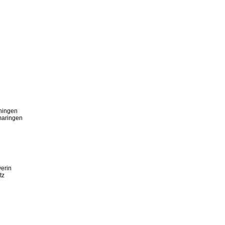
hingen
maringen
erin
tz