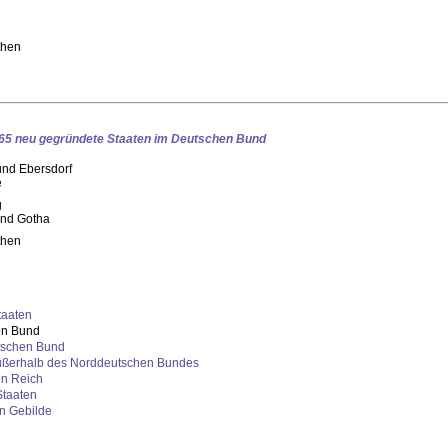
then
65 neu gegründete Staaten im Deutschen Bund
nd Ebersdorf
e
g
nd Gotha
then
taaten
en Bund
tschen Bund
ußerhalb des Norddeutschen Bundes
en Reich
Staaten
en Gebilde