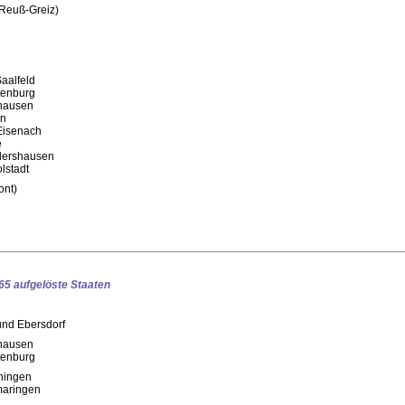
(Reuß-Greiz)
aalfeld
tenburg
hausen
en
Eisenach
e
dershausen
lstadt
ont)
65 aufgelöste Staaten
nd Ebersdorf
hausen
tenburg
hingen
maringen